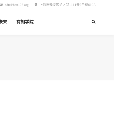
edu@hen103.org
上海市静安区沪太路1111弄7号楼610A
未来
有知学院