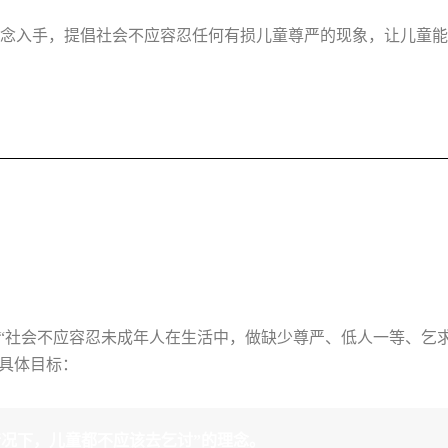
念入手，提倡社会不应容忍任何有损儿童尊严的现象，让儿童能
前，建立“社会不应容忍未成年人在生活中，做缺少尊严、低人一等、
个具体目标：
何情况下，儿童都不应该去乞讨”的理念。