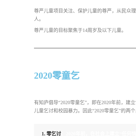
尊严儿童项目关注、保护儿童的尊严，从民众理
人。
尊严儿童的目标聚焦于14周岁及以下儿童。
2020零童乞
有知庐倡导“2020零童乞”，即在2020年
儿童乞讨和校园暴力。
因此“2020零童乞”的两
1. 零乞讨
：2020年前，在社会上建立“任